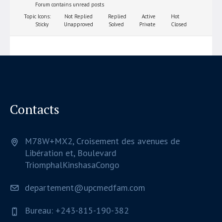
Forum contains unread posts
Topic Icons:
Not Replied
Replied
Active
Hot
Sticky
Unapproved
Solved
Private
Closed
Contacts
M78W+MX2, Croisement des avenues de
Libération et, Boulevard
Triomphal
Kinshasa
Congo
departement@upcmedfam.com
Bureau: +243-815-190-382